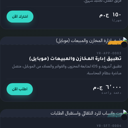
فريق العمل، تجديد شهري.
١٥٠ ج.م
اشترك الآن
شهريًا
مُختار ⭐
تطبيق
YR-APP-0003
تطبيق إدارة المخازن والمبيعات (موبايل)
تطبيق أندرويد و iOS لمتابعة المخزون والفواتير والعملاء من الموبايل، متصل
مباشرة بنظام المحاسبة.
٦٬٠٠٠ ج.م
اطلب الآن
دفعة واحدة
برنامج
YR-SFT-0004