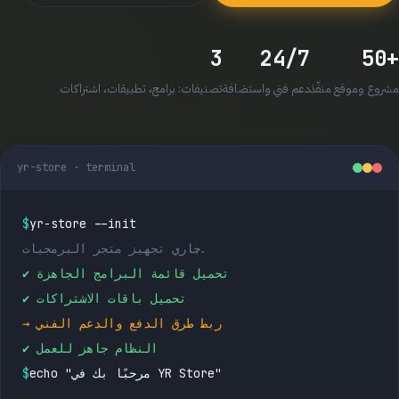
3
24/7
+50
مشروع وموقع منفّذ
دعم فني واستضافة
تصنيفات: برامج، تطبيقات، اشتراكات
yr-store · terminal
$
yr-store --init
جاري تجهيز متجر البرمجيات...
✔ تحميل قائمة البرامج الجاهزة
✔ تحميل باقات الاشتراكات
→ ربط طرق الدفع والدعم الفني
✔ النظام جاهز للعمل
echo "مرحبًا بك في YR Store"
$