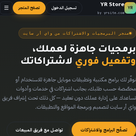
YR Store
تسجيل الدخول
تصفح المتجر
☰
YR
by yrsite.com
متجر البرمجيات والاشتراكات من واي أر سايت
برمجيات جاهزة لعملك،
وتفعيل فوري
لاشتراكاتك
نوفّر لك برامج مكتبية وتطبيقات موبايل جاهزة للاستخدام أو
مخصّصة حسب طلبك، بجانب اشتراكات في خدمات وأدوات
تساعدك على إدارة عملك دون تعقيد — كل ذلك تحت إشراف فريق
واي أر سايت لتصميم وبرمجة المواقع والتطبيقات.
تصفّح البرامج والاشتراكات
تواصل مع فريق المبيعات