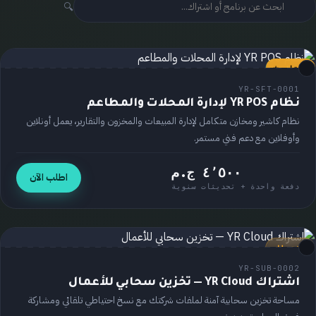
🔍
مُختار ⭐
برنامج
YR-SFT-0001
نظام YR POS لإدارة المحلات والمطاعم
نظام كاشير ومخازن متكامل لإدارة المبيعات والمخزون والتقارير، يعمل أونلاين
وأوفلاين مع دعم فني مستمر.
٤٬٥٠٠ ج.م
اطلب الآن
دفعة واحدة + تحديثات سنوية
اشتراك
YR-SUB-0002
اشتراك YR Cloud — تخزين سحابي للأعمال
مساحة تخزين سحابية آمنة لملفات شركتك مع نسخ احتياطي تلقائي ومشاركة