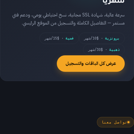
شهريًا
سرعة عالية، شهادة SSL مجانية، نسخ احتياطي يومي، ودعم فني
مستمر — التفاصيل الكاملة والتسجيل من الموقع الرئيسي.
برونزية
· $10/شهر
فضية
· $15/شهر
ذهبية
· $30/شهر
عرض كل الباقات والتسجيل
تواصل معنا