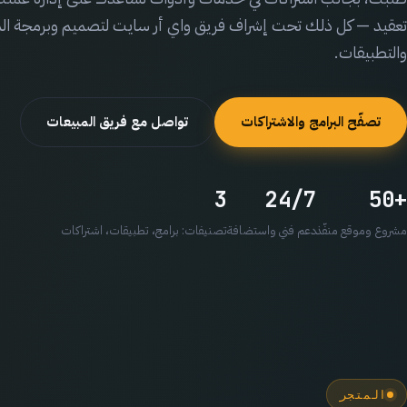
تعقيد — كل ذلك تحت إشراف فريق واي أر سايت لتصميم وبرمجة الم
والتطبيقات.
تصفّح البرامج والاشتراكات
تواصل مع فريق المبيعات
3
24/7
+50
مشروع وموقع منفّذ
دعم فني واستضافة
تصنيفات: برامج، تطبيقات، اشتراكات
المتجر