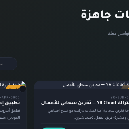
ات جاهزة
سيتواصل معك
مُختار ⭐
ك
تطبيق
-APP-0003
YR-SUB-0
YR — تخزين سحابي للأعمال
تطبيق إدا
ة تخزين سحابية آمنة لملفات شركتك مع نسخ احتياطي
ي ومشاركة فريق العمل، تجديد شهري.
الموبايل، متص