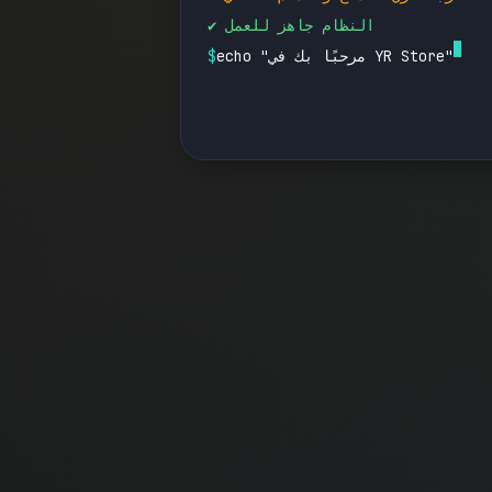
✔ النظام جاهز للعمل
echo "مرحبًا بك في YR Store"
$