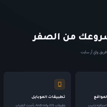
مشروعك من الصفر
فريق واي أر سايت
لمواقع
تطبيقات الموبايل
حترافية تناسب
تطبيقات iOS وAndroid بأحدث التقنيات