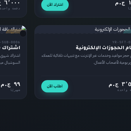
.م
٦٬٠٠٠ ج.م
اشترك الآن
ًا
دفعة واحدة
ج
اشتراك
-SUB-0006
YR-SFT-0
م الحجوزات الإلكترونية
اشتراك با
حجز مواعيد وخدمات عبر الإنترنت مع تنبيهات تلقائية للعملاء
اشتراك شهري 
ير يومية لأصحاب الأعمال.
السوشيال ميد
٣ ج.م
٩٩ ج.م
اطلب الآن
 واحدة
شهريًا