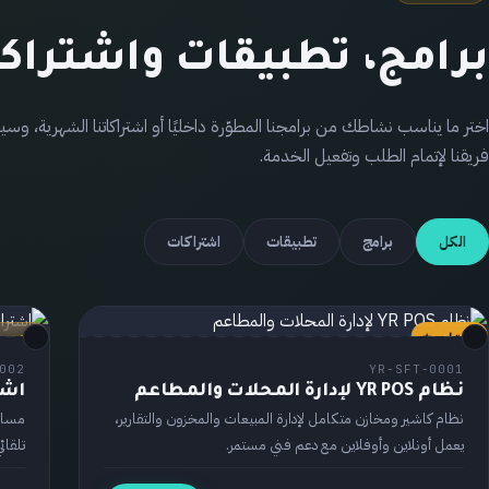
برامج، تطبيقات واشتراك
اختر ما يناسب نشاطك من برامجنا المطوّرة داخليًا أو اشتراكاتنا الشهرية، و
فريقنا لإتمام الطلب وتفعيل الخدمة.
الكل
برامج
تطبيقات
اشتراكات
مُختار ⭐
برنامج
اشترا
002
YR-SFT-0001
نظام YR POS لإدارة المحلات والمطاعم
اشتراك  Cloud
نظام كاشير ومخازن متكامل لإدارة المبيعات والمخزون والتقارير،
مساح
يعمل أونلاين وأوفلاين مع دعم فني مستمر.
تلقائ