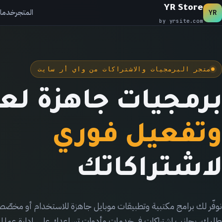
YR Store
المتجر
خدمات
YR
by yrsite.com
متجر البرمجيات والاشتراكات من واي أر سايت
برمجيات جاهزة لع
وتفعيل فوري
لاشتراكاتك
نوفّر لك برامج مكتبية وتطبيقات موبايل جاهزة للاستخدام أو مخ
طلبك، بجانب اشتراكات في خدمات وأدوات تساعدك على إدارة عمل