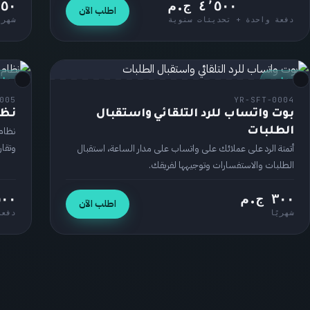
٤٬٥٠٠ ج.م
١٥٠ ج
اطلب الآن
دفعة واحدة + تحديثات سنوية
شهري
برنامج
برنام
005
YR-SFT-0004
بوت واتساب للرد التلقائي واستقبال
نظا
نظام 
الطلبات
وتقار
أتمتة الرد على عملائك على واتساب على مدار الساعة، استقبال
الطلبات والاستفسارات وتوجيهها لفريقك.
٣٠٠ ج.م
٬٥٠٠
اطلب الآن
شهريًا
دفعة