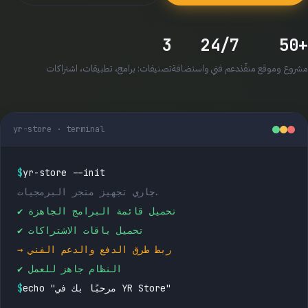
3
24/7
+50
مشروع وموقع منفّذ
دعم فني واستضافة
تصنيفات: برامج، تطبيقات، اشتراكات
yr-store · terminal
$
yr-store --init
جاري تجهيز متجر البرمجيات...
✔ تحميل قائمة البرامج الجاهزة
✔ تحميل باقات الاشتراكات
→ ربط طرق الدفع والدعم الفني
✔ النظام جاهز للعمل
echo "مرحبًا بك في YR Store"
$