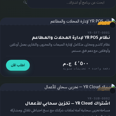
🔍
مُختار ⭐
برنامج
YR-SFT-0001
نظام YR POS لإدارة المحلات والمطاعم
نظام كاشير ومخازن متكامل لإدارة المبيعات والمخزون والتقارير، يعمل أونلاين
وأوفلاين مع دعم فني مستمر.
٤٬٥٠٠ ج.م
اطلب الآن
دفعة واحدة + تحديثات سنوية
اشتراك
YR-SUB-0002
اشتراك YR Cloud — تخزين سحابي للأعمال
مساحة تخزين سحابية آمنة لملفات شركتك مع نسخ احتياطي تلقائي ومشاركة