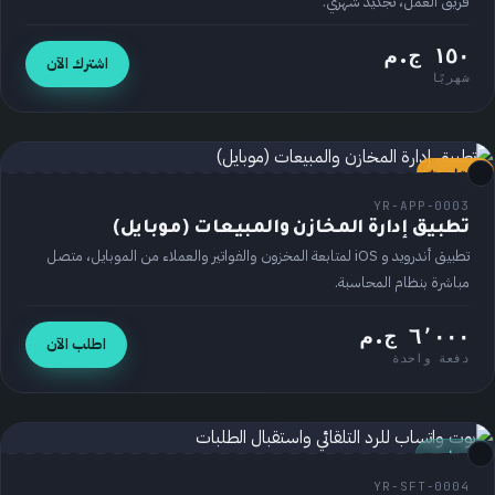
فريق العمل، تجديد شهري.
١٥٠ ج.م
اشترك الآن
شهريًا
مُختار ⭐
تطبيق
YR-APP-0003
تطبيق إدارة المخازن والمبيعات (موبايل)
تطبيق أندرويد و iOS لمتابعة المخزون والفواتير والعملاء من الموبايل، متصل
مباشرة بنظام المحاسبة.
٦٬٠٠٠ ج.م
اطلب الآن
دفعة واحدة
برنامج
YR-SFT-0004