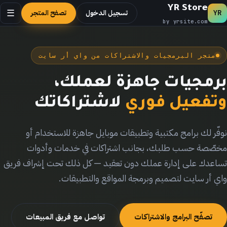
YR Store
تسجيل الدخول
تصفح المتجر
☰
YR
by yrsite.com
متجر البرمجيات والاشتراكات من واي أر سايت
برمجيات جاهزة لعملك،
وتفعيل فوري
لاشتراكاتك
نوفّر لك برامج مكتبية وتطبيقات موبايل جاهزة للاستخدام أو
مخصّصة حسب طلبك، بجانب اشتراكات في خدمات وأدوات
تساعدك على إدارة عملك دون تعقيد — كل ذلك تحت إشراف فريق
واي أر سايت لتصميم وبرمجة المواقع والتطبيقات.
تصفّح البرامج والاشتراكات
تواصل مع فريق المبيعات