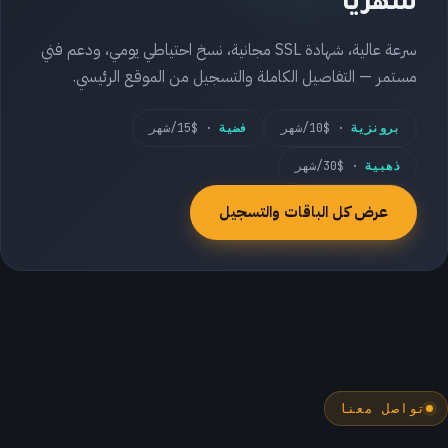
شهريًا
سرعة عالية، شهادة SSL مجانية، نسخ احتياطي يومي، ودعم فني
مستمر — التفاصيل الكاملة والتسجيل من الموقع الرئيسي.
برونزية
· $10/شهر
فضية
· $15/شهر
ذهبية
· $30/شهر
عرض كل الباقات والتسجيل
تواصل معنا